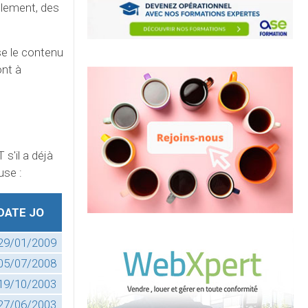
ulement, des
se le contenu
ont à
 s'il a déjà
use :
DATE JO
29/01/2009
05/07/2008
19/10/2003
27/06/2003