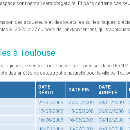
l'espace continental) sera obligatoire. Et dans certains cas se
rmation des acquéreurs et des locataires sur les risques, préci
icles R125-23 à 27 du code de l’environnement, qui s’appliquer
les à Toulouse
nologiques, le vendeur ou le bailleur doit préciser dans l'ERNMT
ste des arrêtés de catastrophe naturelle pour la ville de Toulo
DATE
DATE
DATE FIN
DÉBUT
ARRÊTÉ
24/01/2009
27/01/2009
28/01/2009
15/05/2008
15/05/2008
26/06/2008
16/06/2003
16/06/2003
03/10/2003
04/02/2003
05/02/2003
26/06/2003