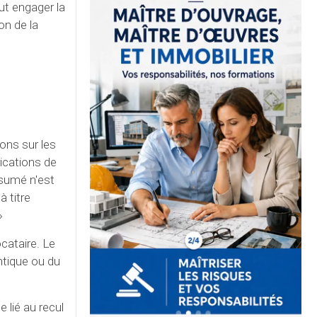
ut engager la
on de la
ons sur les
ications de
résumé n'est
 titre
»
cataire. Le
ntique ou du
 lié au recul