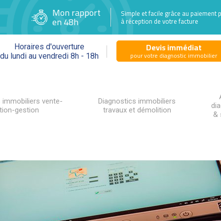
Mon rapport
Simple et facile grâce au paiement 
en 48h
à réception de votre facture
Devis immédiat
Horaires d'ouverture
pour votre diagnostic immobilier
du lundi au vendredi 8h - 18h
 immobiliers vente-
Diagnostics immobiliers
di
tion-gestion
travaux et démolition
& 