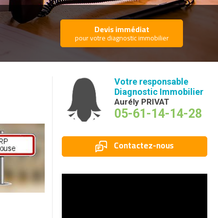
Devis immédiat
pour votre diagnostic immobilier
Votre responsable
Diagnostic Immobilier
Aurély PRIVAT
05-61-14-14-28
Contactez-nous