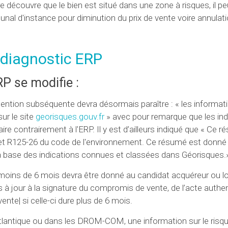
re découvre que le bien est situé dans une zone à risques, il pe
bunal d'instance pour diminution du prix de vente voire annulati
 diagnostic ERP
RP se modifie :
ention subséquente devra désormais paraître : « les informati
ur le site
georisques.gouv.fr
» avec pour remarque que les ind
ire contrairement à l'ERP. Il y est d’ailleurs indiqué que « Ce 
et R125-26 du code de l'environnement. Ce résumé est donné à
ur la base des indications connues et classées dans Géorisques.
 moins de 6 mois devra être donné au candidat acquéreur ou lo
is à jour à la signature du compromis de vente, de l’acte authe
ente| si celle-ci dure plus de 6 mois.
e Atlantique ou dans les DROM-COM, une information sur le risque