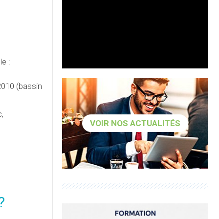
e :
2010 (bassin
,
VOIR NOS ACTUALITÉS
?