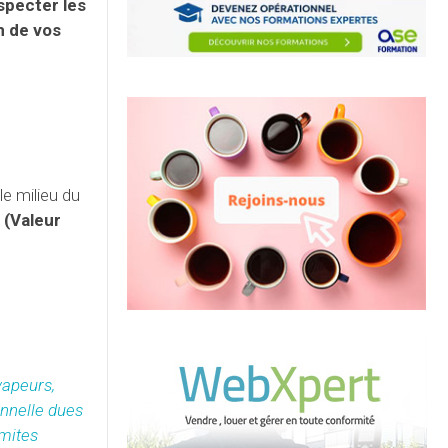
specter les
n de vos
 le milieu du
 (Valeur
vapeurs,
onnelle dues
imites