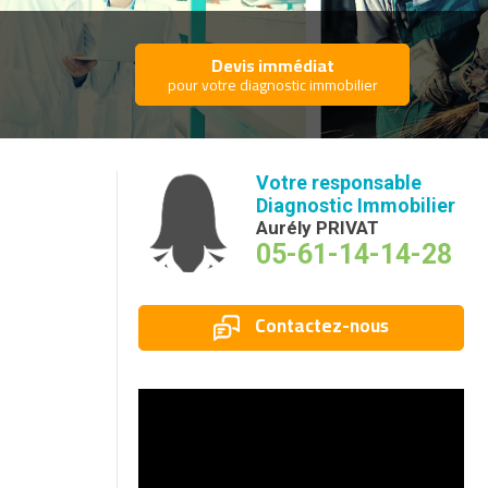
Devis immédiat
pour votre diagnostic immobilier
Votre responsable
Diagnostic Immobilier
Aurély PRIVAT
05-61-14-14-28
Contactez-nous