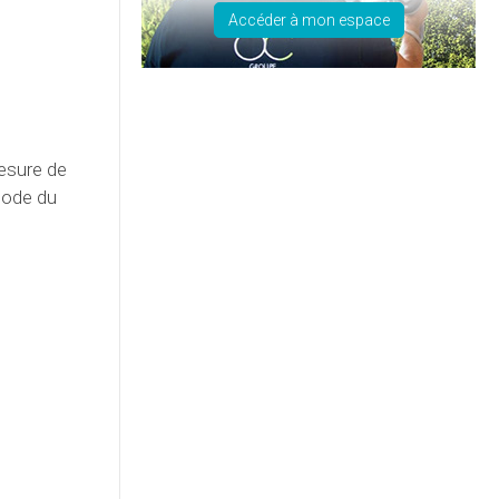
Accéder à mon espace
mesure de
 code du