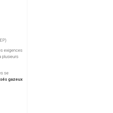
LEP)
les exigences
à plusieurs
es se
posés gazeux