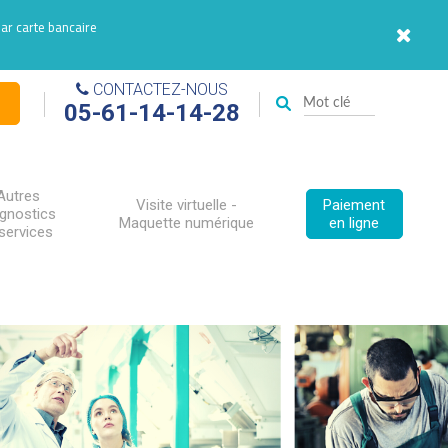
par carte bancaire
CONTACTEZ-NOUS
05-61-14-14-28
Autres
Visite virtuelle -
Paiement
agnostics
Maquette numérique
en ligne
services