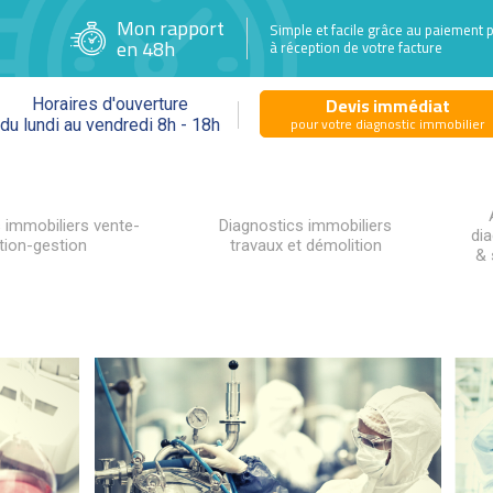
Mon rapport
Simple et facile grâce au paiement 
en 48h
à réception de votre facture
Devis immédiat
Horaires d'ouverture
pour votre diagnostic immobilier
du lundi au vendredi 8h - 18h
 immobiliers vente-
Diagnostics immobiliers
di
tion-gestion
travaux et démolition
& 